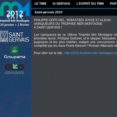
LE TMM
St GERVAIS
L'ESPRIT DU TMM
PAR
Saint-gervais 2010
PHILIPPE GOITCHEL, SEBASTIEN JOSSE ET ALEXIA
VAINQUEURS DU TROPHEE MER MONTAGNE
A SAINT-GERVAIS !
Les vainqueurs de ce 19ème Trophée Mer Montagne ne s
kilomètre lancé, Philippe Goitchel, et le skipper Sébastien
pugnaces et les plus habiles, malgré une concurrence q
complété par les duos Frank Adisson / Romain Attanasio et
Pour aller sur le site :
http://2010.trophee-mer-montagne.c