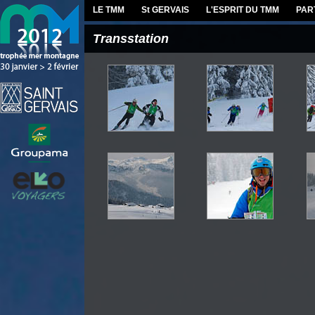
LE TMM
St GERVAIS
L'ESPRIT DU TMM
PAR
Transstation