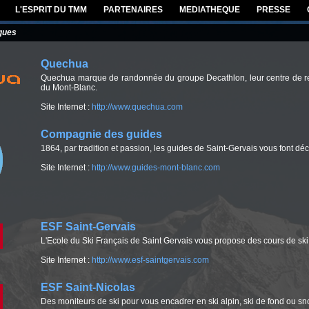
L'ESPRIT DU TMM
PARTENAIRES
MEDIATHEQUE
PRESSE
ques
Quechua
Quechua marque de randonnée du groupe Decathlon, leur centre de r
du Mont-Blanc.
Site Internet :
http://www.quechua.com
Compagnie des guides
1864, par tradition et passion, les guides de Saint-Gervais vous font dé
Site Internet :
http://www.guides-mont-blanc.com
ESF Saint-Gervais
L'Ecole du Ski Français de Saint Gervais vous propose des cours de ski
Site Internet :
http://www.esf-saintgervais.com
ESF Saint-Nicolas
Des moniteurs de ski pour vous encadrer en ski alpin, ski de fond ou 