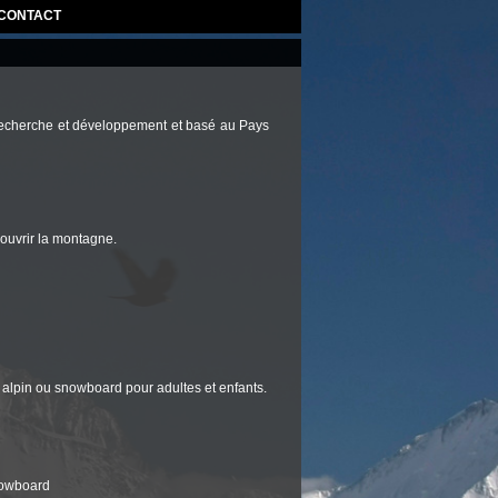
CONTACT
echerche et développement et basé au Pays
couvrir la montagne.
 alpin ou snowboard pour adultes et enfants.
snowboard