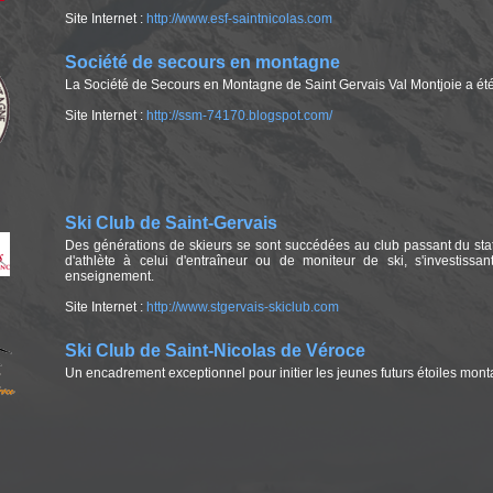
Site Internet :
http://www.esf-saintnicolas.com
Société de secours en montagne
La Société de Secours en Montagne de Saint Gervais Val Montjoie a été c
Site Internet :
http://ssm-74170.blogspot.com/
Ski Club de Saint-Gervais
Des générations de skieurs se sont succédées au club passant du statu
d'athlète à celui d'entraîneur ou de moniteur de ski, s'investiss
enseignement.
Site Internet :
http://www.stgervais-skiclub.com
Ski Club de Saint-Nicolas de Véroce
Un encadrement exceptionnel pour initier les jeunes futurs étoiles monta